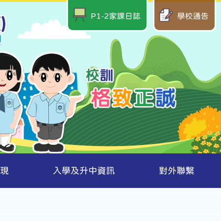
P1-2家課日誌
學校通告
現
入學及升中資訊
對外聯繫