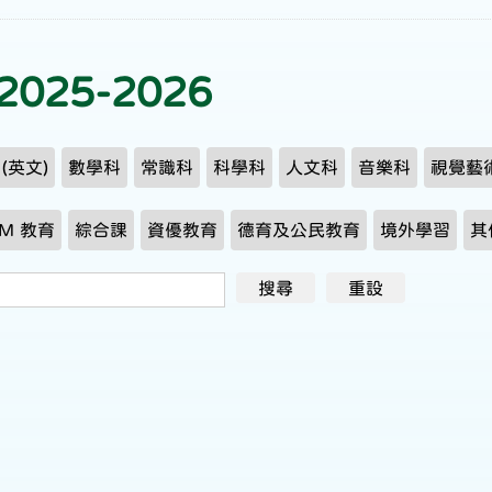
025-2026
h (英文)
數學科
常識科
科學科
人文科
音樂科
視覺藝
AM 教育
綜合課
資優教育
德育及公民教育
境外學習
其