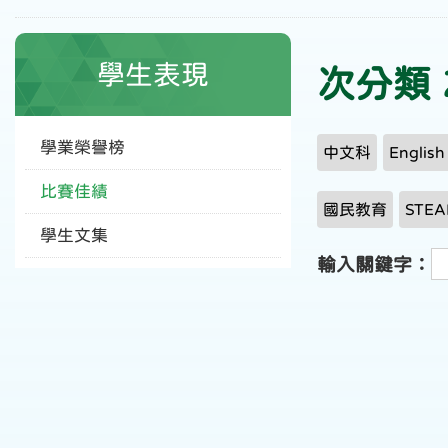
學生表現
次分類 2
學業榮譽榜
中文科
Englis
比賽佳績
國民教育
STE
學生文集
輸入關鍵字：