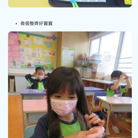
做個整齊好寶寶