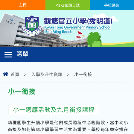
主頁
P1-2家課日誌
學校通告
首頁
>
入學及升中資訊
>
小一銜接
小一銜接
小一適應活動及九月銜接課程
幼稚園學生升讀小學是他們成長過程中必經階段，當中幼小
銜接及如何適應小學學習生活尤為重要。學校每年會安排在