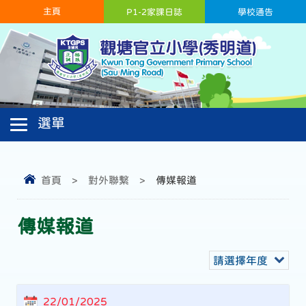
主頁
P1-2家課日誌
學校通告
首頁
>
對外聯繫
>
傳媒報道
傳媒報道
請選擇年度
22/01/2025