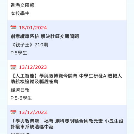
香港文匯報
本校學生
18/01/2024
創意纜車系統 解決社區交通問題
《親子王》710期
P.5學生
13/12/2023
【人工智能】學與教博覽今開幕 中學生研發AI機械人
助航機追蹤及驅趕雀鳥
經濟日報
P.5-6學生
13/12/2023
「學與教博覽」揭幕 創科發明糅合國教元素 小五生設
計纜車系統造福中港