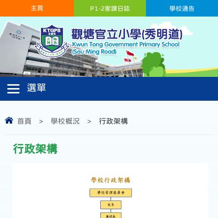
主頁
P1-2家課日誌
學校通告
首頁
>
學校概況
>
行政架構
行政架構