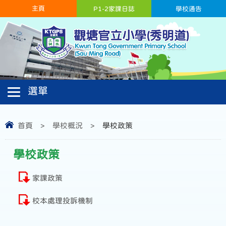
主頁
P1-2家課日誌
學校通告
首頁
>
學校概況
>
學校政策
學校政策
家課政策
校本處理投訴機制