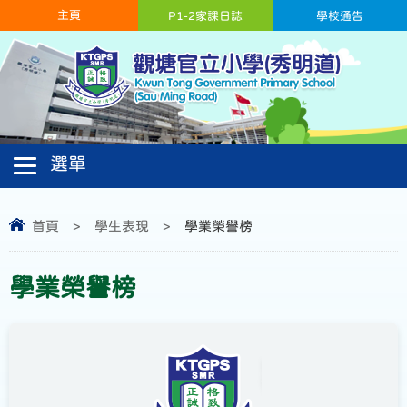
主頁
P1-2家課日誌
學校通告
首頁
>
學生表現
>
學業榮譽榜
學業榮譽榜