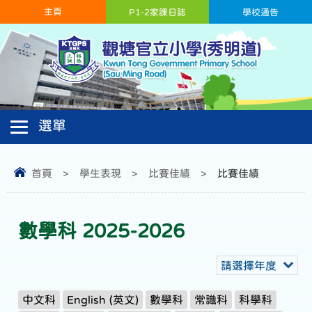
主頁
P1-2家課日誌
學校通告
首頁
>
學生表現
>
比賽佳績
>
比賽佳績
數學科 2025-2026
請選擇年度
中文科
English (英文)
數學科
常識科
科學科