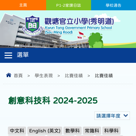
主頁
P1-2家課日誌
學校通告
首頁
>
學生表現
>
比賽佳績
>
比賽佳績
創意科技科 2024-2025
請選擇年度
中文科
English (英文)
數學科
常識科
科學科