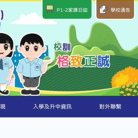
P1-2家課日誌
學校通告
現
入學及升中資訊
對外聯繫