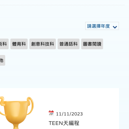
請選擇年度
術科
體育科
創意科技科
普通話科
圖書閱讀
他
11/11/2023
TEEN天編程