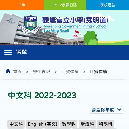
主頁
P1-2家課日誌
學校通告
首頁
>
學生表現
>
比賽佳績
>
比賽佳績
中文科 2022-2023
請選擇年度
中文科
English (英文)
數學科
常識科
科學科