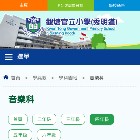
主頁
P1-2家課日誌
學校通告
首頁
>
學與教
>
學科園地
>
音樂科
音樂科
首頁
二年級
三年級
四年級
五年級
六年級