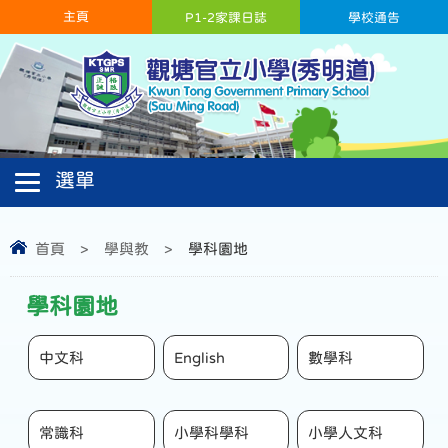
主頁
P1-2家課日誌
學校通告
首頁
>
學與教
>
學科園地
學科園地
中文科
English
數學科
常識科
小學科學科
小學人文科