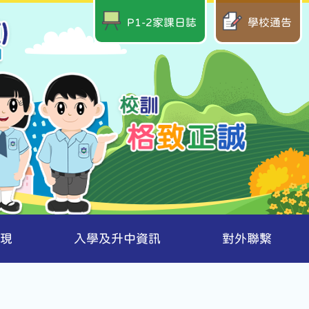
P1-2家課日誌
學校通告
現
入學及升中資訊
對外聯繫