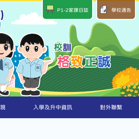
P1-2家課日誌
學校通告
現
入學及升中資訊
對外聯繫